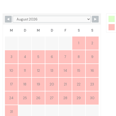
M
D
M
D
F
S
S
1
2
3
4
5
6
7
8
9
10
11
12
13
14
15
16
17
18
19
20
21
22
23
24
25
26
27
28
29
30
31